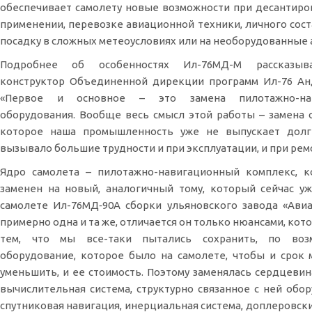
обеспечивает самолету новые возможности при десантиро
применении, перевозке авиационной техники, личного соста
посадку в сложных метеоусловиях или на необорудованные
Подробнее об особенностях Ил-76МД-М рассказыв
конструктор Объединенной дирекции программ Ил-76 Ан
«Первое и основное – это замена пилотажно-нав
оборудования. Вообще весь смысл этой работы – замена 
которое наша промышленность уже не выпускает долг
вызывало большие трудности и при эксплуатации, и при рем
Ядро самолета – пилотажно-навигационный комплекс, к
заменен на новый, аналогичный тому, который сейчас у
самолете Ил-76МД‑90А сборки ульяновского завода «Авиа
примерно одна и та же, отличается он только нюансами, кот
тем, что мы все-таки пытались сохранить, по воз
оборудование, которое было на самолете, чтобы и срок
уменьшить, и ее стоимость. Поэтому заменялась сердцевин
вычислительная система, структурно связанное с ней обор
спутниковая навигация, инерциальная система, доплеровск