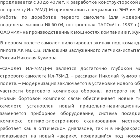
продлевается с 30 до 40 лет. К разработке конструкторско
по проекту Ил-76МД-М привлекались специалисты ЭМЗ им. В
Работы по доработке первого самолета (для модер
выделена машина №60‑04, построенная ТАПОиЧ в 1987 г.
ОАО «Ил» на производственных мощностях компании в г. Жу
В первом полете самолет пилотировал экипаж под коман
пилота АК им. С.В. Ильюшина Заслуженного летчика-испыта
России Николая Куимова.
«Самолет Ил-76МД-М является достаточно глубокой м
строевого самолета Ил-76МД, – рассказал Николай Куимов 
полета. – Модернизация заключается в установке нового об
частности бортового комплекса обороны, которого не 
Новый бортовой комплекс связи обеспечивает новые ти
самолете установлен новый прицельно-навигационн
заменяется приборное оборудование, система посадки
комплекс оптико-электронного сканирования местно
работает как в оптическом диапазоне, так и в инфракрас
показывает на новый «шарик», появившийся под носом