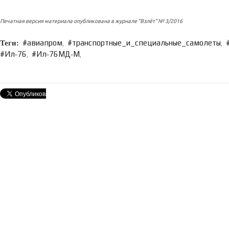
Печатная версия материала опубликована в журнале "Взлёт" № 3/2016
авиапром
транспортные_и_специальные_самолеты
,
,
Ил˗76
Ил˗76МД˗М
,
,