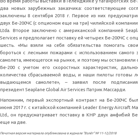
Во время работы выставки в Геленджике у таганрогских Бе‑
два новых зарубежных заказчика: соответствующие сог
заключены 8 сентября 2018 г. Первое из них предусматри
двух Бе‑200ЧС (с опционом еще на три) чилийской компании
Ltda. Второе заключено с американской компанией Seapla
Services и предполагает поставку ей четырех Бе‑200ЧС с о
шесть. «Мы взяли на себя обязательства помогать сво
бороться с лесными пожарами с использованием самого
самолета, имеющегося на рынке, и поэтому мы остановили 
Бе‑200 с учетом его скоростных характеристик, дальн
количества сбрасываемой воды, и наши пилоты готовы л
выдающемся самолете», – заявил после подписания
президент Seaplane Global Air Services Патрик Массарди.
Напомним, первый экспортный контракт на Бе‑200ЧС бы
июня 2017 г. с китайской компанией Leader Energy Aircraft Ma
Ltd., он предусматривает поставку в КНР двух амфибий Бе
еще на две.
Печатная версия материала опубликована в журнале "Взлёт" № 11-12/2018