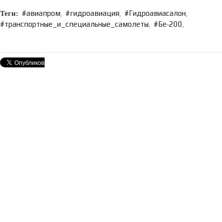
авиапром
гидроавиация
Гидроавиасалон
,
,
,
транспортные_и_специальные_самолеты
Бе˗200
,
,