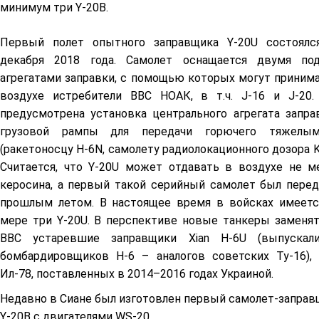
минимум три Y-20B.
Первый полет опытного заправщика Y-20U состоялс
декабря 2018 года. Самолет оснащается двумя по
агрегатами заправки, с помощью которых могут приним
воздухе истребители ВВС НОАК, в т.ч. J-16 и J-20.
предусмотрена установка центрального агрегата запра
грузовой рампы для передачи горючего тяжелы
(ракетоносцу H-6N, самолету радиолокационного дозора KJ-
Считается, что Y-20U может отдавать в воздухе не м
керосина, а первый такой серийный самолет был пере
прошлым летом. В настоящее время в войсках имеетс
мере три Y-20U. В перспективе новые танкеры заменят
ВВС устаревшие заправщики Xian H-6U (выпускал
бомбардировщиков H-6 – аналогов советских Ту-16),
Ил-78, поставленных в 2014–2016 годах Украиной.
Недавно в Сиане был изготовлен первый самолет-заправ
Y-20B с двигателями WS-20.